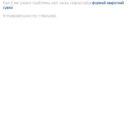
Калі ў вас узніклі праблемы, калі ласка, скарыстайце
формай зваротнай
сувязі
9179488689142401705
:
1786052482