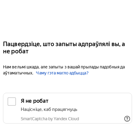
Пацвердзіце, што запыты адпраўлялі вы, а
не робат
Нам вельмі шкада, але запыты з вашай прылады падобныя да
аўтаматычных.
Чаму гэта магло адбыцца?
Я не робат
Націсніце, каб працягнуць
SmartCaptcha by Yandex Cloud