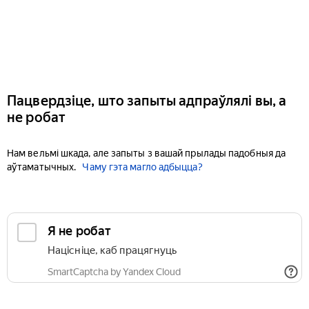
Пацвердзіце, што запыты адпраўлялі вы, а
не робат
Нам вельмі шкада, але запыты з вашай прылады падобныя да
аўтаматычных.
Чаму гэта магло адбыцца?
Я не робат
Націсніце, каб працягнуць
SmartCaptcha by Yandex Cloud