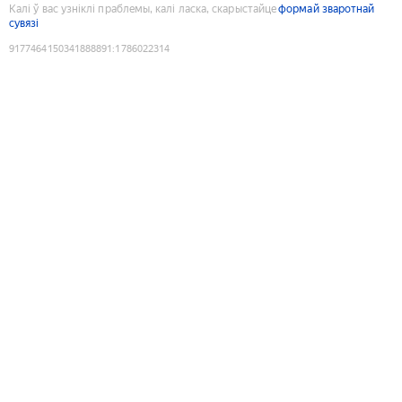
Калі ў вас узніклі праблемы, калі ласка, скарыстайце
формай зваротнай
сувязі
9177464150341888891
:
1786022314