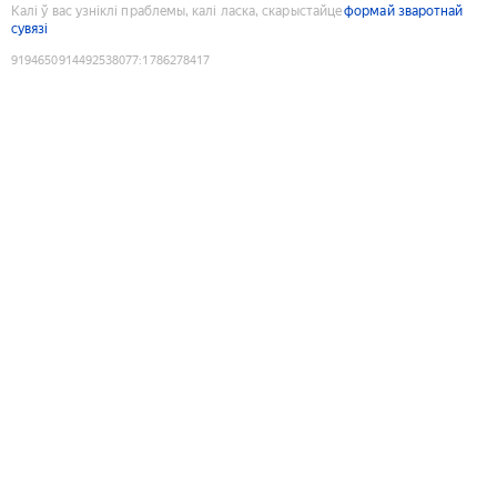
Калі ў вас узніклі праблемы, калі ласка, скарыстайце
формай зваротнай
сувязі
9194650914492538077
:
1786278417