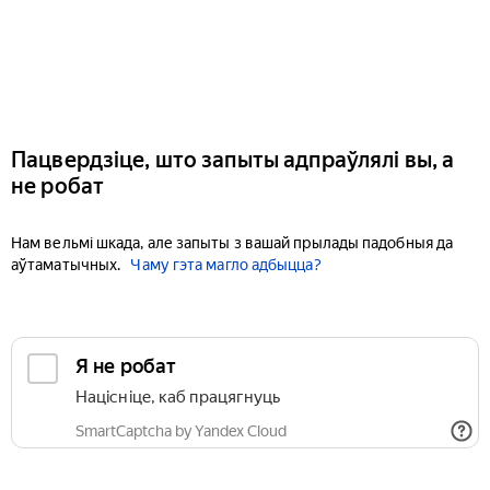
Пацвердзіце, што запыты адпраўлялі вы, а
не робат
Нам вельмі шкада, але запыты з вашай прылады падобныя да
аўтаматычных.
Чаму гэта магло адбыцца?
Я не робат
Націсніце, каб працягнуць
SmartCaptcha by Yandex Cloud