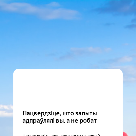
Пацвердзіце, што запыты
адпраўлялі вы, а не робат