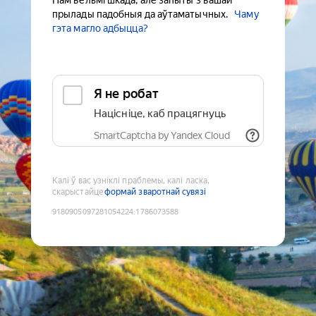
Нам вельмі шкада, але запыты з вашай
прылады падобныя да аўтаматычных.
Чаму
гэта магло адбыцца?
Я не робат
Націсніце, каб працягнуць
SmartCaptcha by Yandex Cloud
Калі ў вас узніклі праблемы, калі ласка,
скарыстайце
формай зваротнай сувязі
9180905097281054224
:
1786073588