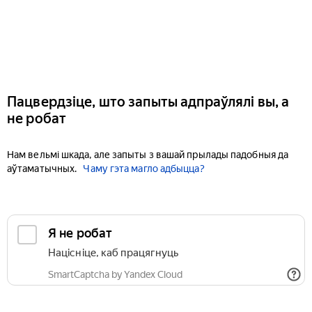
Пацвердзіце, што запыты адпраўлялі вы, а
не робат
Нам вельмі шкада, але запыты з вашай прылады падобныя да
аўтаматычных.
Чаму гэта магло адбыцца?
Я не робат
Націсніце, каб працягнуць
SmartCaptcha by Yandex Cloud