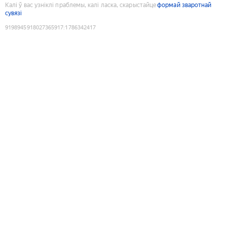
Калі ў вас узніклі праблемы, калі ласка, скарыстайце
формай зваротнай
сувязі
9198945918027365917
:
1786342417