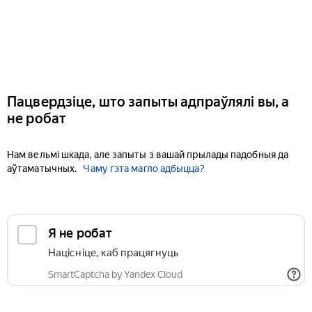
Пацвердзіце, што запыты адпраўлялі вы, а
не робат
Нам вельмі шкада, але запыты з вашай прылады падобныя да
аўтаматычных.
Чаму гэта магло адбыцца?
Я не робат
Націсніце, каб працягнуць
SmartCaptcha by Yandex Cloud