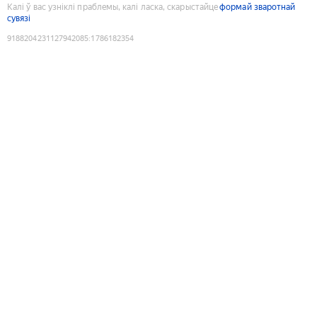
Калі ў вас узніклі праблемы, калі ласка, скарыстайце
формай зваротнай
сувязі
9188204231127942085
:
1786182354