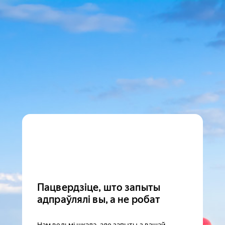
Пацвердзіце, што запыты
адпраўлялі вы, а не робат