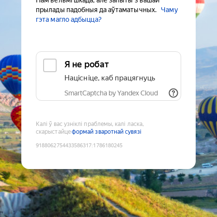
Нам вельмі шкада, але запыты з вашай
прылады падобныя да аўтаматычных.
Чаму
гэта магло адбыцца?
Я не робат
Націсніце, каб працягнуць
SmartCaptcha by Yandex Cloud
Калі ў вас узніклі праблемы, калі ласка,
скарыстайце
формай зваротнай сувязі
9188062754433586317
:
1786180245