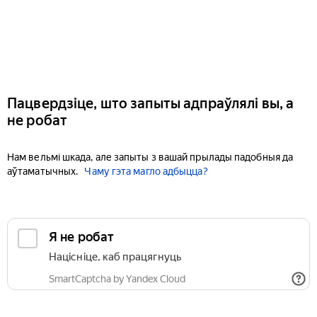
Пацвердзіце, што запыты адпраўлялі вы, а
не робат
Нам вельмі шкада, але запыты з вашай прылады падобныя да
аўтаматычных.
Чаму гэта магло адбыцца?
Я не робат
Націсніце, каб працягнуць
SmartCaptcha by Yandex Cloud