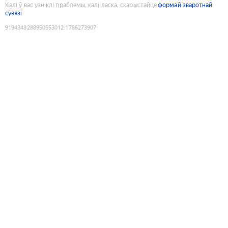
Калі ў вас узніклі праблемы, калі ласка, скарыстайце
формай зваротнай
сувязі
9194348288950553012
:
1786273907