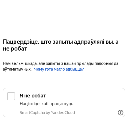
Пацвердзіце, што запыты адпраўлялі вы, а
не робат
Нам вельмі шкада, але запыты з вашай прылады падобныя да
аўтаматычных.
Чаму гэта магло адбыцца?
Я не робат
Націсніце, каб працягнуць
SmartCaptcha by Yandex Cloud