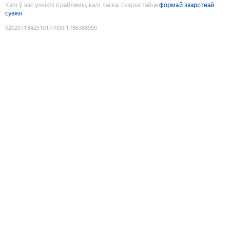
Калі ў вас узніклі праблемы, калі ласка, скарыстайце
формай зваротнай
сувязі
9202071342510177000
:
1786388990