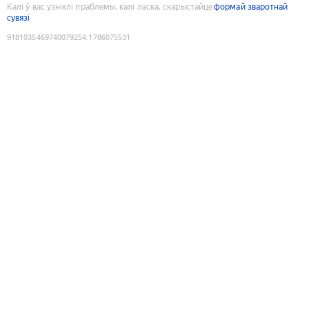
Калі ў вас узніклі праблемы, калі ласка, скарыстайце
формай зваротнай
сувязі
9181035469740079254
:
1786075531