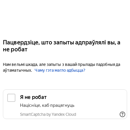
Пацвердзіце, што запыты адпраўлялі вы, а
не робат
Нам вельмі шкада, але запыты з вашай прылады падобныя да
аўтаматычных.
Чаму гэта магло адбыцца?
Я не робат
Націсніце, каб працягнуць
SmartCaptcha by Yandex Cloud