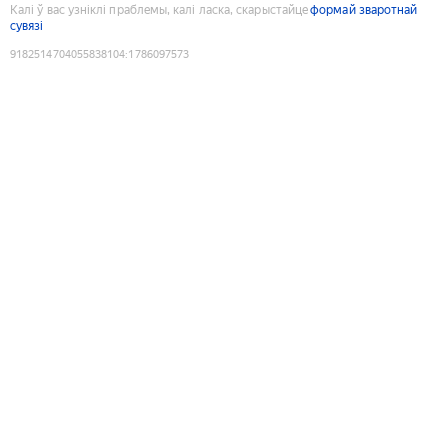
Калі ў вас узніклі праблемы, калі ласка, скарыстайце
формай зваротнай
сувязі
9182514704055838104
:
1786097573