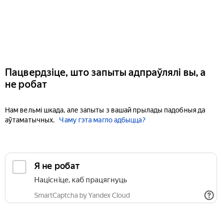
Пацвердзіце, што запыты адпраўлялі вы, а
не робат
Нам вельмі шкада, але запыты з вашай прылады падобныя да
аўтаматычных.
Чаму гэта магло адбыцца?
Я не робат
Націсніце, каб працягнуць
SmartCaptcha by Yandex Cloud