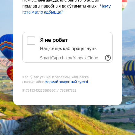
Нам вельмі шкада, але запыты з вашай
прылады падобныя да аўтаматычных.
Чаму
гэта магло адбыцца?
Я не робат
Націсніце, каб працягнуць
SmartCaptcha by Yandex Cloud
Калі ў вас узніклі праблемы, калі ласка,
скарыстайце
формай зваротнай сувязі
9175153432838606301
:
1785987882