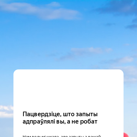
Пацвердзіце, што запыты
адпраўлялі вы, а не робат