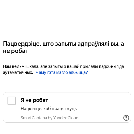
Пацвердзіце, што запыты адпраўлялі вы, а
не робат
Нам вельмі шкада, але запыты з вашай прылады падобныя да
аўтаматычных.
Чаму гэта магло адбыцца?
Я не робат
Націсніце, каб працягнуць
SmartCaptcha by Yandex Cloud