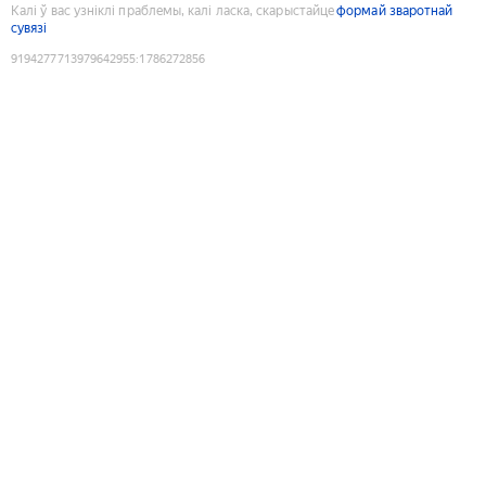
Калі ў вас узніклі праблемы, калі ласка, скарыстайце
формай зваротнай
сувязі
9194277713979642955
:
1786272856