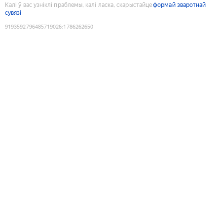
Калі ў вас узніклі праблемы, калі ласка, скарыстайце
формай зваротнай
сувязі
9193592796485719026
:
1786262650