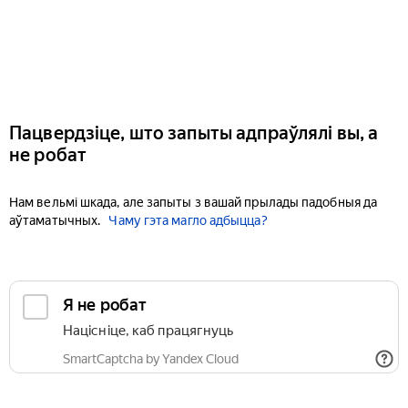
Пацвердзіце, што запыты адпраўлялі вы, а
не робат
Нам вельмі шкада, але запыты з вашай прылады падобныя да
аўтаматычных.
Чаму гэта магло адбыцца?
Я не робат
Націсніце, каб працягнуць
SmartCaptcha by Yandex Cloud