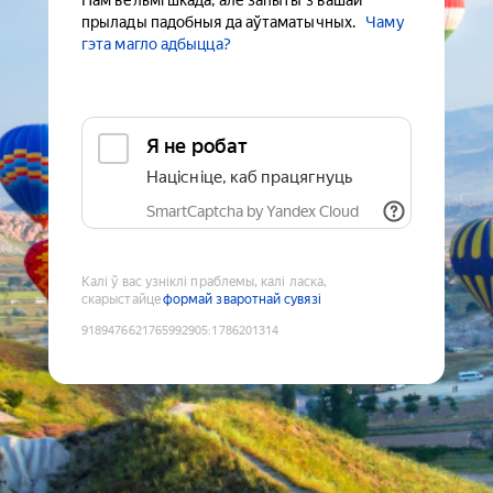
Нам вельмі шкада, але запыты з вашай
прылады падобныя да аўтаматычных.
Чаму
гэта магло адбыцца?
Я не робат
Націсніце, каб працягнуць
SmartCaptcha by Yandex Cloud
Калі ў вас узніклі праблемы, калі ласка,
скарыстайце
формай зваротнай сувязі
9189476621765992905
:
1786201314