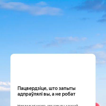
Пацвердзіце, што запыты
адпраўлялі вы, а не робат