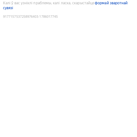
Калі ў вас узніклі праблемы, калі ласка, скарыстайце
формай зваротнай
сувязі
9177157537258976403
:
1786017745