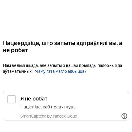
Пацвердзіце, што запыты адпраўлялі вы, а
не робат
Нам вельмі шкада, але запыты з вашай прылады падобныя да
аўтаматычных.
Чаму гэта магло адбыцца?
Я не робат
Націсніце, каб працягнуць
SmartCaptcha by Yandex Cloud