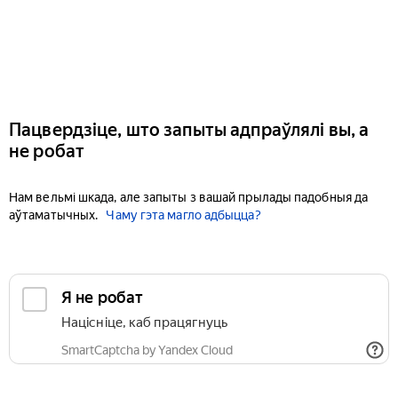
Пацвердзіце, што запыты адпраўлялі вы, а
не робат
Нам вельмі шкада, але запыты з вашай прылады падобныя да
аўтаматычных.
Чаму гэта магло адбыцца?
Я не робат
Націсніце, каб працягнуць
SmartCaptcha by Yandex Cloud