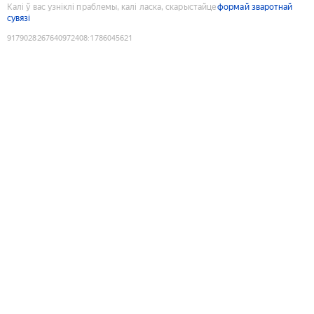
Калі ў вас узніклі праблемы, калі ласка, скарыстайце
формай зваротнай
сувязі
9179028267640972408
:
1786045621