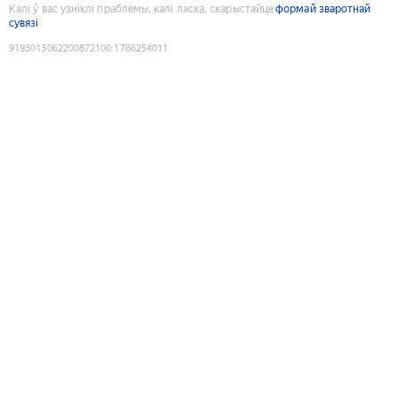
Калі ў вас узніклі праблемы, калі ласка, скарыстайце
формай зваротнай
сувязі
9193013062200872100
:
1786254011