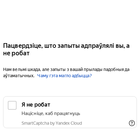
Пацвердзіце, што запыты адпраўлялі вы, а
не робат
Нам вельмі шкада, але запыты з вашай прылады падобныя да
аўтаматычных.
Чаму гэта магло адбыцца?
Я не робат
Націсніце, каб працягнуць
SmartCaptcha by Yandex Cloud