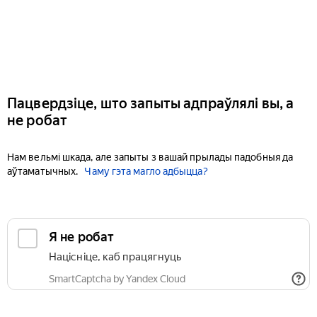
Пацвердзіце, што запыты адпраўлялі вы, а
не робат
Нам вельмі шкада, але запыты з вашай прылады падобныя да
аўтаматычных.
Чаму гэта магло адбыцца?
Я не робат
Націсніце, каб працягнуць
SmartCaptcha by Yandex Cloud