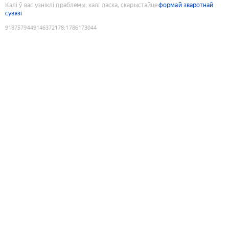
Калі ў вас узніклі праблемы, калі ласка, скарыстайце
формай зваротнай
сувязі
9187579449146372178
:
1786173044