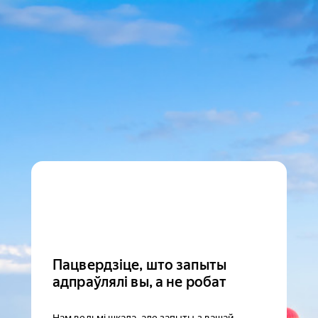
Пацвердзіце, што запыты
адпраўлялі вы, а не робат