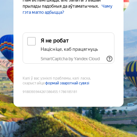
Нам вельмі шкада, але запыты з вашай
прылады падобныя да аўтаматычных.
Чаму
гэта магло адбыцца?
Я не робат
Націсніце, каб працягнуць
SmartCaptcha by Yandex Cloud
Калі ў вас узніклі праблемы, калі ласка,
скарыстайце
формай зваротнай сувязі
9188393944261386455
:
1786185181