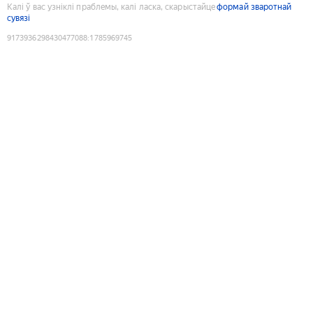
Калі ў вас узніклі праблемы, калі ласка, скарыстайце
формай зваротнай
сувязі
9173936298430477088
:
1785969745