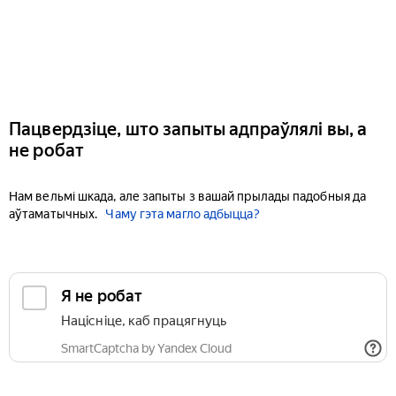
Пацвердзіце, што запыты адпраўлялі вы, а
не робат
Нам вельмі шкада, але запыты з вашай прылады падобныя да
аўтаматычных.
Чаму гэта магло адбыцца?
Я не робат
Націсніце, каб працягнуць
SmartCaptcha by Yandex Cloud