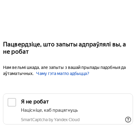
Пацвердзіце, што запыты адпраўлялі вы, а
не робат
Нам вельмі шкада, але запыты з вашай прылады падобныя да
аўтаматычных.
Чаму гэта магло адбыцца?
Я не робат
Націсніце, каб працягнуць
SmartCaptcha by Yandex Cloud