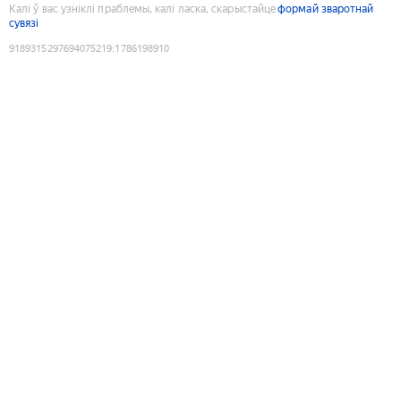
Калі ў вас узніклі праблемы, калі ласка, скарыстайце
формай зваротнай
сувязі
9189315297694075219
:
1786198910