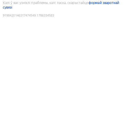
Калі ў вас узніклі праблемы, калі ласка, скарыстайце
формай зваротнай
сувязі
9198420146317474549
:
1786334583