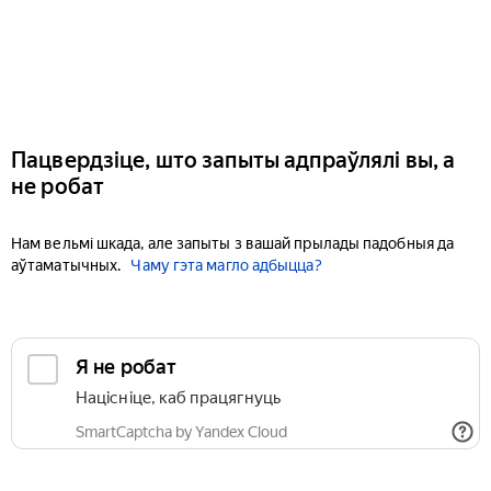
Пацвердзіце, што запыты адпраўлялі вы, а
не робат
Нам вельмі шкада, але запыты з вашай прылады падобныя да
аўтаматычных.
Чаму гэта магло адбыцца?
Я не робат
Націсніце, каб працягнуць
SmartCaptcha by Yandex Cloud