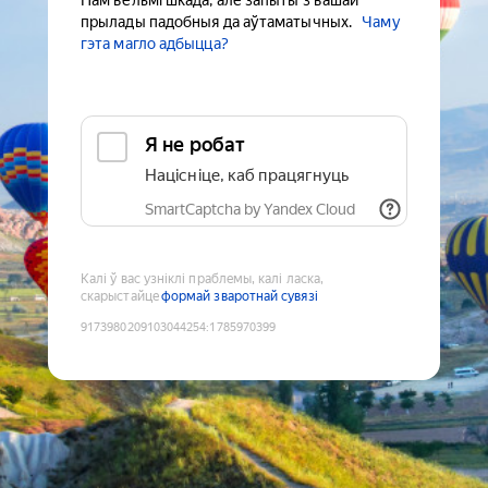
Нам вельмі шкада, але запыты з вашай
прылады падобныя да аўтаматычных.
Чаму
гэта магло адбыцца?
Я не робат
Націсніце, каб працягнуць
SmartCaptcha by Yandex Cloud
Калі ў вас узніклі праблемы, калі ласка,
скарыстайце
формай зваротнай сувязі
9173980209103044254
:
1785970399