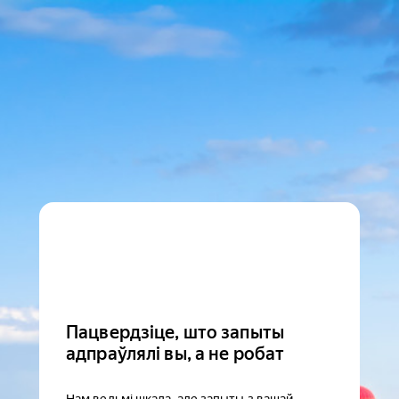
Пацвердзіце, што запыты
адпраўлялі вы, а не робат