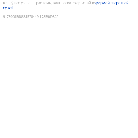
Калі ў вас узніклі праблемы, калі ласка, скарыстайце
формай зваротнай
сувязі
9173906560681578449
:
1785969302