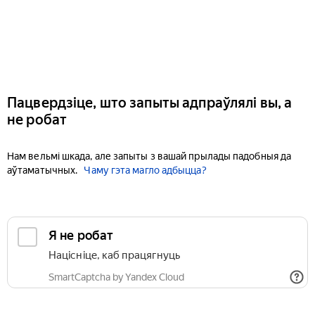
Пацвердзіце, што запыты адпраўлялі вы, а
не робат
Нам вельмі шкада, але запыты з вашай прылады падобныя да
аўтаматычных.
Чаму гэта магло адбыцца?
Я не робат
Націсніце, каб працягнуць
SmartCaptcha by Yandex Cloud