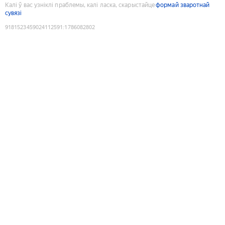
Калі ў вас узніклі праблемы, калі ласка, скарыстайце
формай зваротнай
сувязі
9181523459024112591
:
1786082802