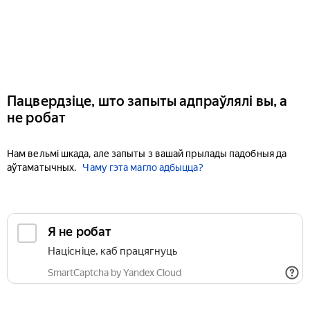
Пацвердзіце, што запыты адпраўлялі вы, а
не робат
Нам вельмі шкада, але запыты з вашай прылады падобныя да
аўтаматычных.
Чаму гэта магло адбыцца?
Я не робат
Націсніце, каб працягнуць
SmartCaptcha by Yandex Cloud