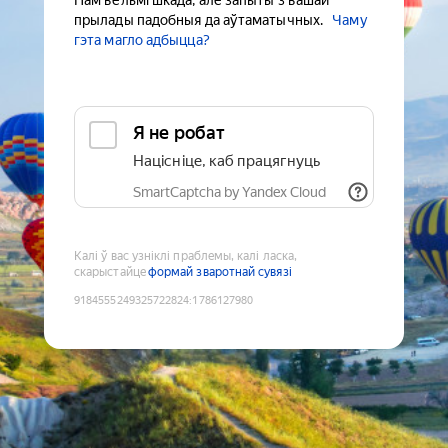
Нам вельмі шкада, але запыты з вашай
прылады падобныя да аўтаматычных.
Чаму
гэта магло адбыцца?
Я не робат
Націсніце, каб працягнуць
SmartCaptcha by Yandex Cloud
Калі ў вас узніклі праблемы, калі ласка,
скарыстайце
формай зваротнай сувязі
9184555249325722824
:
1786127980