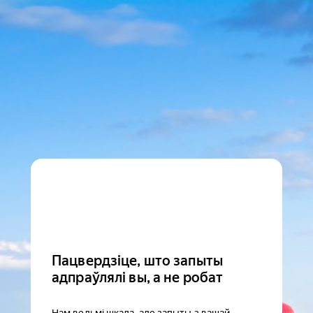
Пацвердзіце, што запыты
адпраўлялі вы, а не робат