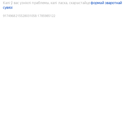
Калі ў вас узніклі праблемы, калі ласка, скарыстайце
формай зваротнай
сувязі
9174968215528031058
:
1785985122