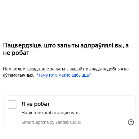
Пацвердзіце, што запыты адпраўлялі вы, а
не робат
Нам вельмі шкада, але запыты з вашай прылады падобныя да
аўтаматычных.
Чаму гэта магло адбыцца?
Я не робат
Націсніце, каб працягнуць
SmartCaptcha by Yandex Cloud