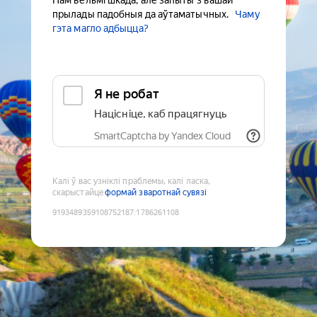
Нам вельмі шкада, але запыты з вашай
прылады падобныя да аўтаматычных.
Чаму
гэта магло адбыцца?
Я не робат
Націсніце, каб працягнуць
SmartCaptcha by Yandex Cloud
Калі ў вас узніклі праблемы, калі ласка,
скарыстайце
формай зваротнай сувязі
9193489359108752187
:
1786261108