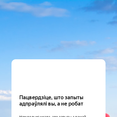
Пацвердзіце, што запыты
адпраўлялі вы, а не робат