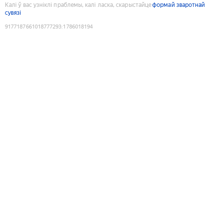
Калі ў вас узніклі праблемы, калі ласка, скарыстайце
формай зваротнай
сувязі
9177187661018777293
:
1786018194