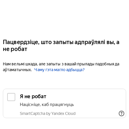
Пацвердзіце, што запыты адпраўлялі вы, а
не робат
Нам вельмі шкада, але запыты з вашай прылады падобныя да
аўтаматычных.
Чаму гэта магло адбыцца?
Я не робат
Націсніце, каб працягнуць
SmartCaptcha by Yandex Cloud