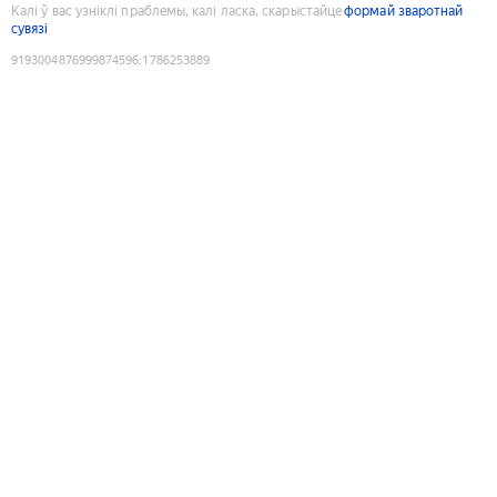
Калі ў вас узніклі праблемы, калі ласка, скарыстайце
формай зваротнай
сувязі
9193004876999874596
:
1786253889