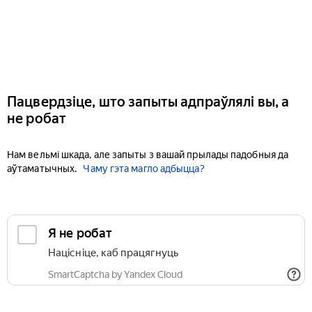
Пацвердзіце, што запыты адпраўлялі вы, а
не робат
Нам вельмі шкада, але запыты з вашай прылады падобныя да
аўтаматычных.
Чаму гэта магло адбыцца?
Я не робат
Націсніце, каб працягнуць
SmartCaptcha by Yandex Cloud