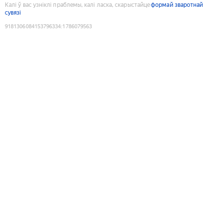
Калі ў вас узніклі праблемы, калі ласка, скарыстайце
формай зваротнай
сувязі
9181306084153796334
:
1786079563