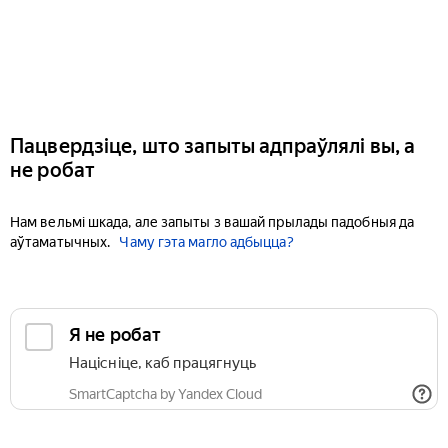
Пацвердзіце, што запыты адпраўлялі вы, а
не робат
Нам вельмі шкада, але запыты з вашай прылады падобныя да
аўтаматычных.
Чаму гэта магло адбыцца?
Я не робат
Націсніце, каб працягнуць
SmartCaptcha by Yandex Cloud