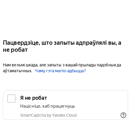
Пацвердзіце, што запыты адпраўлялі вы, а
не робат
Нам вельмі шкада, але запыты з вашай прылады падобныя да
аўтаматычных.
Чаму гэта магло адбыцца?
Я не робат
Націсніце, каб працягнуць
SmartCaptcha by Yandex Cloud