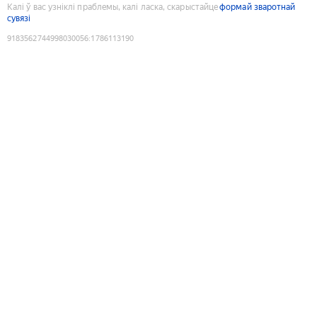
Калі ў вас узніклі праблемы, калі ласка, скарыстайце
формай зваротнай
сувязі
9183562744998030056
:
1786113190