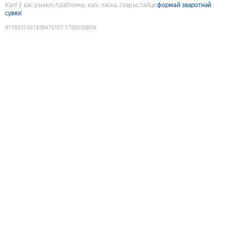
Калі ў вас узніклі праблемы, калі ласка, скарыстайце
формай зваротнай
сувязі
9178235561836475107
:
1786033809