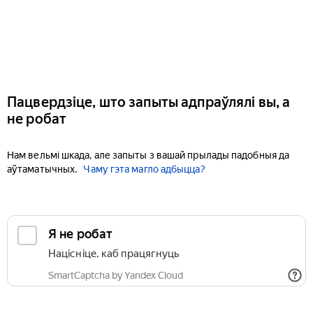
Пацвердзіце, што запыты адпраўлялі вы, а
не робат
Нам вельмі шкада, але запыты з вашай прылады падобныя да
аўтаматычных.
Чаму гэта магло адбыцца?
Я не робат
Націсніце, каб працягнуць
SmartCaptcha by Yandex Cloud