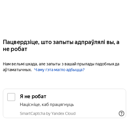
Пацвердзіце, што запыты адпраўлялі вы, а
не робат
Нам вельмі шкада, але запыты з вашай прылады падобныя да
аўтаматычных.
Чаму гэта магло адбыцца?
Я не робат
Націсніце, каб працягнуць
SmartCaptcha by Yandex Cloud