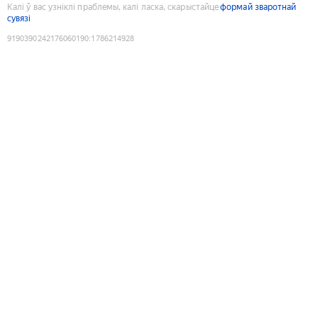
Калі ў вас узніклі праблемы, калі ласка, скарыстайце
формай зваротнай
сувязі
9190390242176060190
:
1786214928