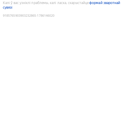
Калі ў вас узніклі праблемы, калі ласка, скарыстайце
формай зваротнай
сувязі
9185765903903232865
:
1786146020