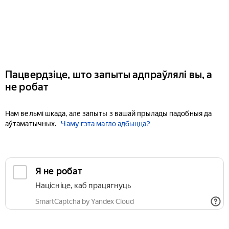
Пацвердзіце, што запыты адпраўлялі вы, а
не робат
Нам вельмі шкада, але запыты з вашай прылады падобныя да
аўтаматычных.
Чаму гэта магло адбыцца?
Я не робат
Націсніце, каб працягнуць
SmartCaptcha by Yandex Cloud