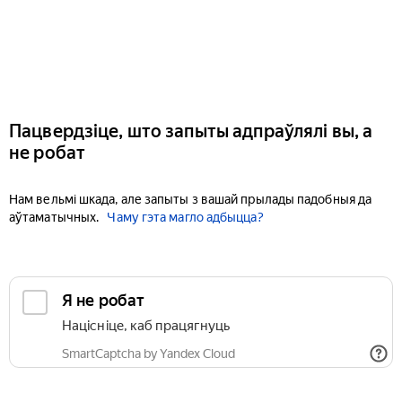
Пацвердзіце, што запыты адпраўлялі вы, а
не робат
Нам вельмі шкада, але запыты з вашай прылады падобныя да
аўтаматычных.
Чаму гэта магло адбыцца?
Я не робат
Націсніце, каб працягнуць
SmartCaptcha by Yandex Cloud