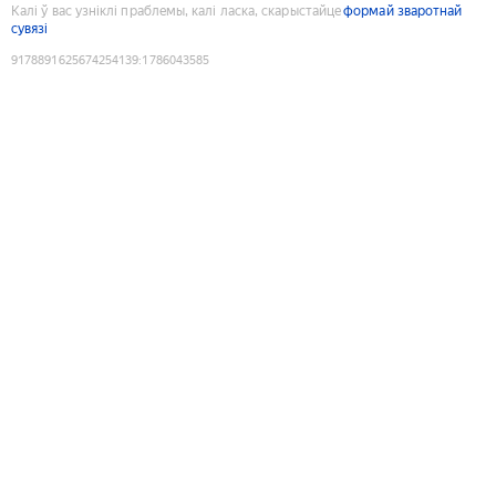
Калі ў вас узніклі праблемы, калі ласка, скарыстайце
формай зваротнай
сувязі
9178891625674254139
:
1786043585