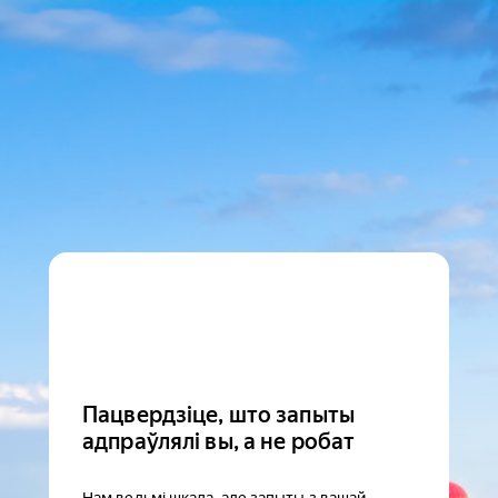
Пацвердзіце, што запыты
адпраўлялі вы, а не робат