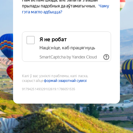
Нам вельмі шкада, але запыты з вашай
прылады падобныя да аўтаматычных.
Чаму
гэта магло адбыцца?
Я не робат
Націсніце, каб працягнуць
SmartCaptcha by Yandex Cloud
Калі ў вас узніклі праблемы, калі ласка,
скарыстайце
формай зваротнай сувязі
9179425149329102619
:
1786051535