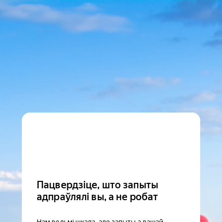
Пацвердзіце, што запыты
адпраўлялі вы, а не робат