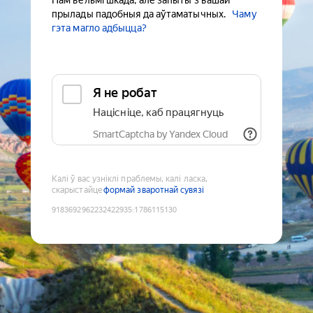
Нам вельмі шкада, але запыты з вашай
прылады падобныя да аўтаматычных.
Чаму
гэта магло адбыцца?
Я не робат
Націсніце, каб працягнуць
SmartCaptcha by Yandex Cloud
Калі ў вас узніклі праблемы, калі ласка,
скарыстайце
формай зваротнай сувязі
9183692962232422935
:
1786115130