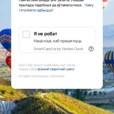
Нам вельмі шкада, але запыты з вашай
прылады падобныя да аўтаматычных.
Чаму
гэта магло адбыцца?
Я не робат
Націсніце, каб працягнуць
SmartCaptcha by Yandex Cloud
Калі ў вас узніклі праблемы, калі ласка,
скарыстайце
формай зваротнай сувязі
9173990731975424292
:
1785970556