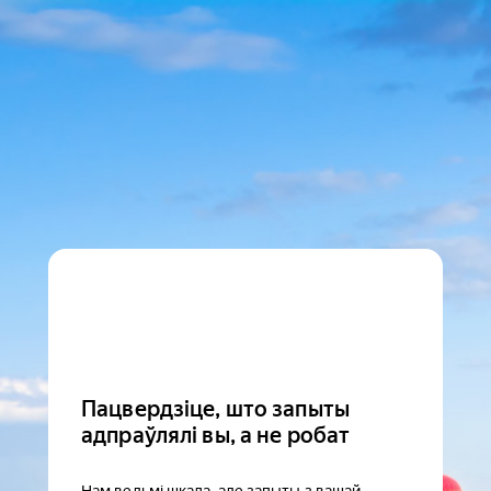
Пацвердзіце, што запыты
адпраўлялі вы, а не робат