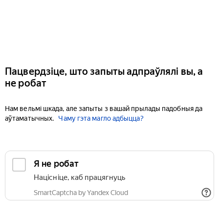
Пацвердзіце, што запыты адпраўлялі вы, а
не робат
Нам вельмі шкада, але запыты з вашай прылады падобныя да
аўтаматычных.
Чаму гэта магло адбыцца?
Я не робат
Націсніце, каб працягнуць
SmartCaptcha by Yandex Cloud