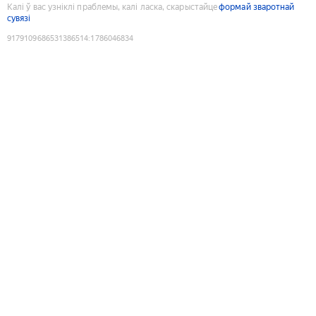
Калі ў вас узніклі праблемы, калі ласка, скарыстайце
формай зваротнай
сувязі
9179109686531386514
:
1786046834