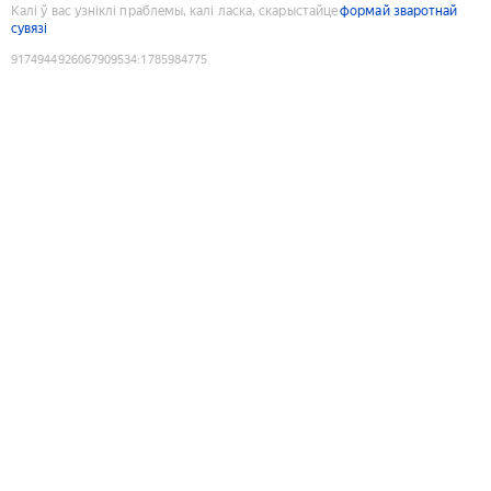
Калі ў вас узніклі праблемы, калі ласка, скарыстайце
формай зваротнай
сувязі
9174944926067909534
:
1785984775