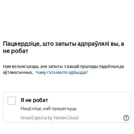
Пацвердзіце, што запыты адпраўлялі вы, а
не робат
Нам вельмі шкада, але запыты з вашай прылады падобныя да
аўтаматычных.
Чаму гэта магло адбыцца?
Я не робат
Націсніце, каб працягнуць
SmartCaptcha by Yandex Cloud