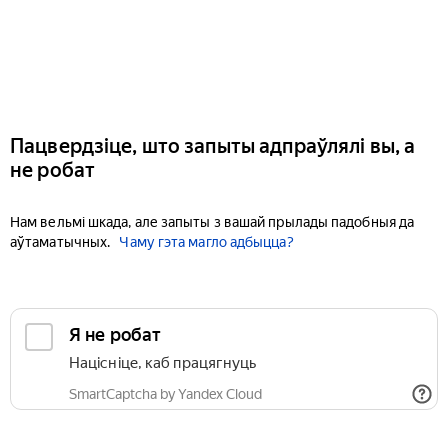
Пацвердзіце, што запыты адпраўлялі вы, а
не робат
Нам вельмі шкада, але запыты з вашай прылады падобныя да
аўтаматычных.
Чаму гэта магло адбыцца?
Я не робат
Націсніце, каб працягнуць
SmartCaptcha by Yandex Cloud