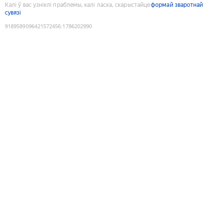
Калі ў вас узніклі праблемы, калі ласка, скарыстайце
формай зваротнай
сувязі
9189589096421572456
:
1786202990