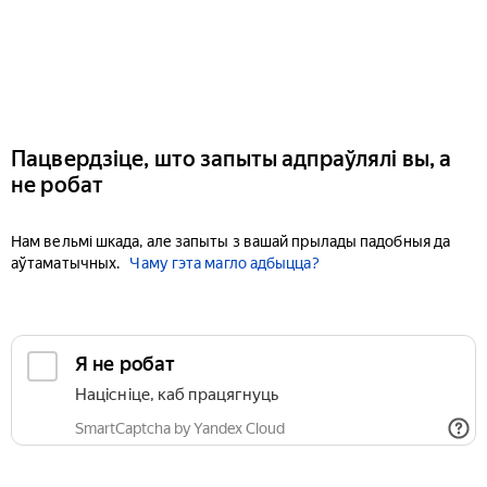
Пацвердзіце, што запыты адпраўлялі вы, а
не робат
Нам вельмі шкада, але запыты з вашай прылады падобныя да
аўтаматычных.
Чаму гэта магло адбыцца?
Я не робат
Націсніце, каб працягнуць
SmartCaptcha by Yandex Cloud