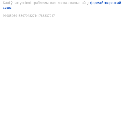
Калі ў вас узніклі праблемы, калі ласка, скарыстайце
формай зваротнай
сувязі
9198596915897048271
:
1786337217