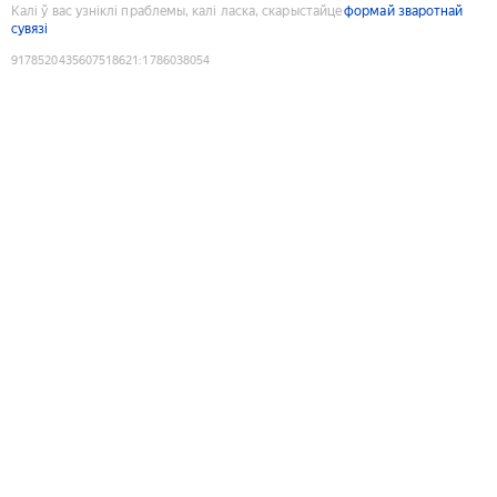
Калі ў вас узніклі праблемы, калі ласка, скарыстайце
формай зваротнай
сувязі
9178520435607518621
:
1786038054