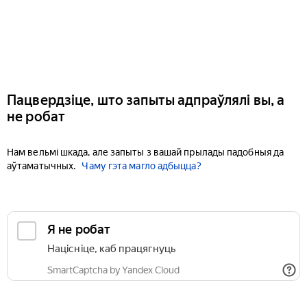
Пацвердзіце, што запыты адпраўлялі вы, а
не робат
Нам вельмі шкада, але запыты з вашай прылады падобныя да
аўтаматычных.
Чаму гэта магло адбыцца?
Я не робат
Націсніце, каб працягнуць
SmartCaptcha by Yandex Cloud