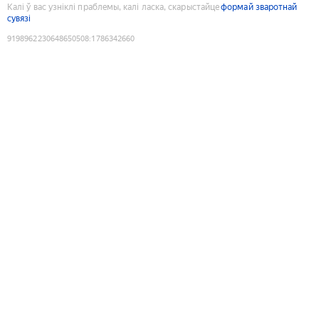
Калі ў вас узніклі праблемы, калі ласка, скарыстайце
формай зваротнай
сувязі
9198962230648650508
:
1786342660