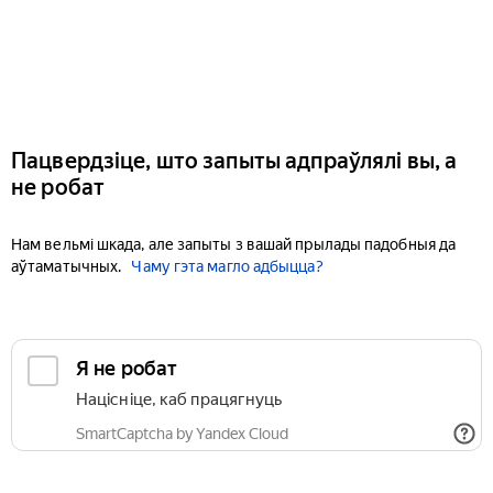
Пацвердзіце, што запыты адпраўлялі вы, а
не робат
Нам вельмі шкада, але запыты з вашай прылады падобныя да
аўтаматычных.
Чаму гэта магло адбыцца?
Я не робат
Націсніце, каб працягнуць
SmartCaptcha by Yandex Cloud