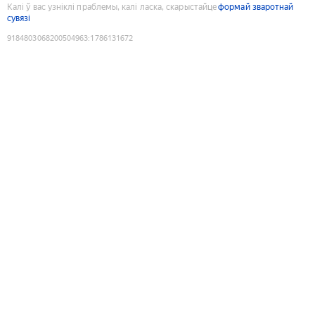
Калі ў вас узніклі праблемы, калі ласка, скарыстайце
формай зваротнай
сувязі
9184803068200504963
:
1786131672