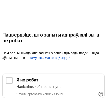
Пацвердзіце, што запыты адпраўлялі вы, а
не робат
Нам вельмі шкада, але запыты з вашай прылады падобныя да
аўтаматычных.
Чаму гэта магло адбыцца?
Я не робат
Націсніце, каб працягнуць
SmartCaptcha by Yandex Cloud