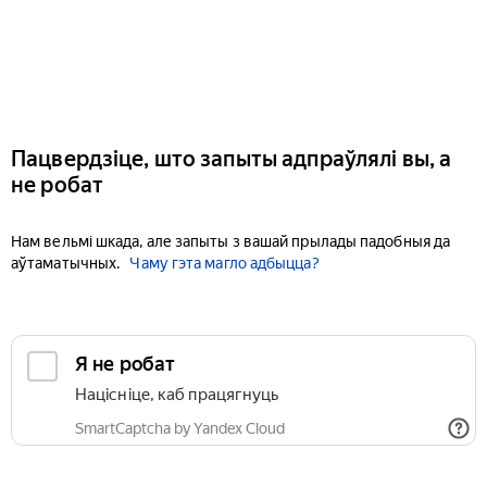
Пацвердзіце, што запыты адпраўлялі вы, а
не робат
Нам вельмі шкада, але запыты з вашай прылады падобныя да
аўтаматычных.
Чаму гэта магло адбыцца?
Я не робат
Націсніце, каб працягнуць
SmartCaptcha by Yandex Cloud