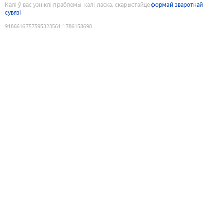
Калі ў вас узніклі праблемы, калі ласка, скарыстайце
формай зваротнай
сувязі
9186616757595323561
:
1786158698