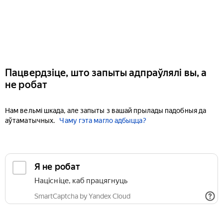
Пацвердзіце, што запыты адпраўлялі вы, а
не робат
Нам вельмі шкада, але запыты з вашай прылады падобныя да
аўтаматычных.
Чаму гэта магло адбыцца?
Я не робат
Націсніце, каб працягнуць
SmartCaptcha by Yandex Cloud