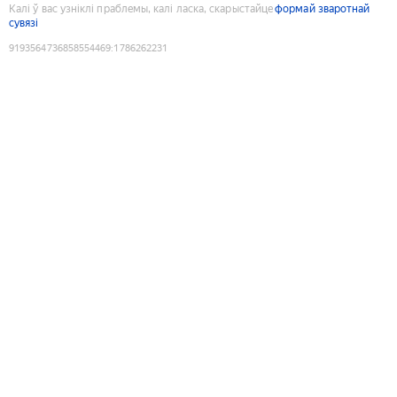
Калі ў вас узніклі праблемы, калі ласка, скарыстайце
формай зваротнай
сувязі
9193564736858554469
:
1786262231