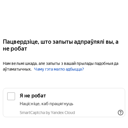
Пацвердзіце, што запыты адпраўлялі вы, а
не робат
Нам вельмі шкада, але запыты з вашай прылады падобныя да
аўтаматычных.
Чаму гэта магло адбыцца?
Я не робат
Націсніце, каб працягнуць
SmartCaptcha by Yandex Cloud