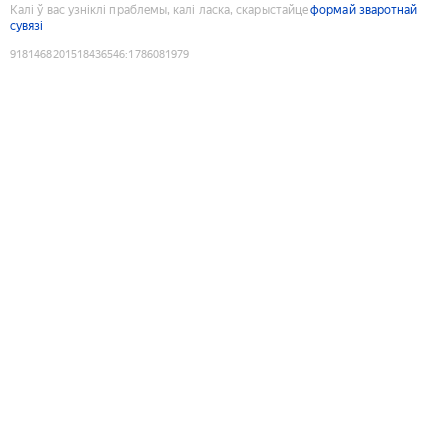
Калі ў вас узніклі праблемы, калі ласка, скарыстайце
формай зваротнай
сувязі
9181468201518436546
:
1786081979